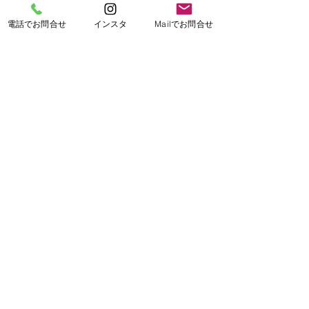
電話でお問合せ
インスタ
Mailでお問合せ
​小倉南店所在地
福岡県北九州市小倉南区
大字高津尾130
GoogleMapで探す
営業時間
小倉南店：10:00 - 21:00
お問い合わせ
小倉南店：
093-452-1905
​SNS