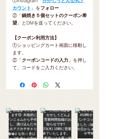
①Instagram「
かかしうどん公式ア
カウント
」を
フォロー
②「
鍋焼き５個セットのクーポン希
望
」とDMを送ってください。
【クーポン利用方法】
①ショッピングカート画面に移動し
ます。
②「
クーポンコードの入力
」を押し
て、コードをご入力ください。