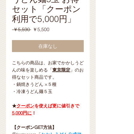
セット「クーポン
利用で5,000円」
通
セ
 ￥5,590 
￥5,500
常
ー
価
ル
在庫なし
格
価
格
こちらの商品は、お家でかかしうど
んの味を楽しめる「
東京限定
」のお
得なセット商品です。
・鍋焼きうどん ×５種
・冷凍うどん麺５玉
★
クーポン
を使えば更に値引きで
5,000円に
！
【クーポンGET方法】