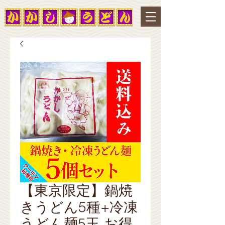
【東京限定】鍋焼
きうどん5種+冷凍
うどん麺5玉 お得