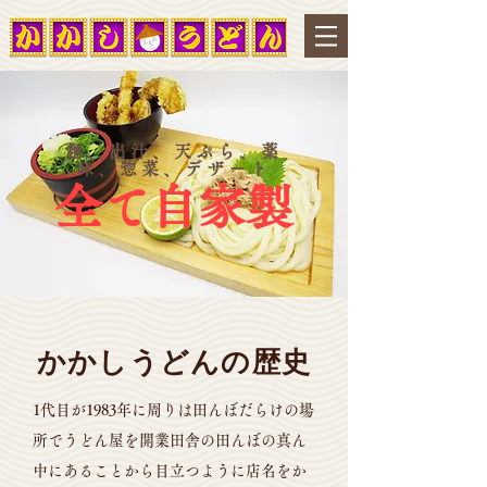
麺、出汁、天ぷら、薬
味、惣菜、デザート
全て自家製
かかしうどんの歴史
1代目が1983年に周りは田んぼだらけの場
所でうどん屋を開業田舎の田んぼの真ん
中にあることから目立つように店名をか