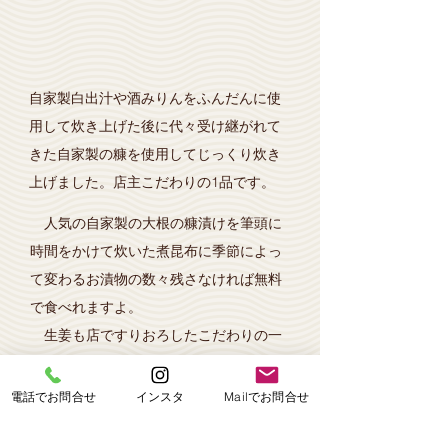
​自家製白出汁や酒みりんをふんだんに使
用して炊き上げた後に代々受け継がれて
きた自家製の糠を使用してじっくり炊き
上げました。店主こだわりの1品です。
人気の自家製の大根の糠漬けを筆頭に
時間をかけて炊いた煮昆布に季節によっ
て変わるお漬物の数々残さなければ無料
で食べれますよ。
生姜も店ですりおろしたこだわりの一
品です。柚子胡椒も仕入れ先を厳選した
こだわりの薬味ですのでぜひご使用くだ
電話でお問合せ
インスタ
Mailでお問合せ
さいね。